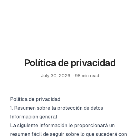
PRODUCTOS
ProfitPath
Encuentra y gestiona las mejores ofertas de
Home
arbitraje
🇪🇸
Política de privacidad
/
Legal
/
Política de privacidad
ProfitGo
July 30, 2026
·
98
min read
Información rápida del producto en una vista
ProfitDesk
SOON
Gestiona toda tu operación Amazon FBA en un solo
Política de privacidad
lugar
1. Resumen sobre la protección de datos
Información general
MÁS
La siguiente información le proporcionará un
Academia
resumen fácil de seguir sobre lo que sucederá con