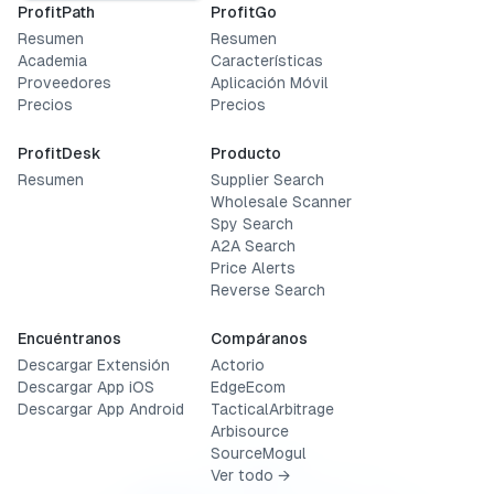
ProfitPath
ProfitGo
Resumen
Resumen
Academia
Características
Proveedores
Aplicación Móvil
Precios
Precios
ProfitDesk
Producto
Resumen
Supplier Search
Wholesale Scanner
Spy Search
A2A Search
Price Alerts
Reverse Search
Encuéntranos
Compáranos
Descargar Extensión
Actorio
Descargar App iOS
EdgeEcom
Descargar App Android
TacticalArbitrage
Arbisource
SourceMogul
Ver todo →