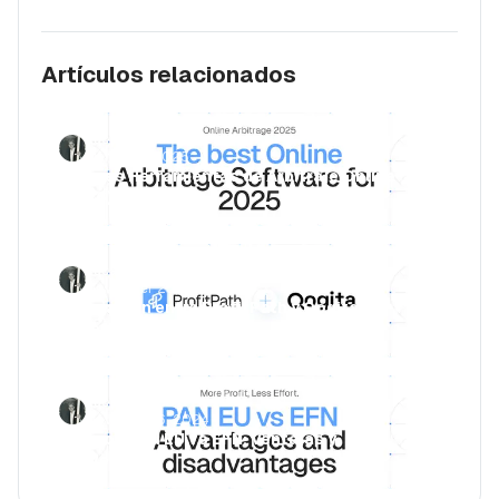
Artículos relacionados
Luca Jurende
March 28, 2025
Mejores Herramientas de Arbitraje Online
(2026)
Luca Jurende
November 25, 2024
Asociación entre ProfitPath y Qogita:
Beneficios en 2026
Luca Jurende
November 6, 2024
Amazon PAN EU vs EFN: Ventajas y
desventajas