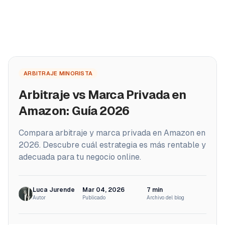
PRODUCTOS
Home
ProfitPath
ARBITRAJE MINORISTA
/
Blog
Encuentra y gestiona las mejores ofertas de
/
Arbitraje vs Marca Privada en Amazon: Guía 2026
Arbitraje vs Marca Privada en
arbitraje
🇪🇸
Amazon: Guía 2026
ProfitGo
Información rápida del producto en una vista
Compara arbitraje y marca privada en Amazon en
2026. Descubre cuál estrategia es más rentable y
ProfitDesk
SOON
adecuada para tu negocio online.
Gestiona toda tu operación Amazon FBA en un solo
lugar
Luca Jurende
Mar 04, 2026
7
min
MÁS
Autor
Publicado
Archivo del blog
Academia