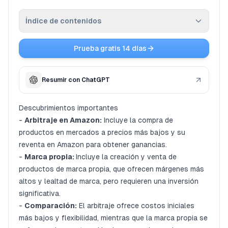
Reseñas
Índice de contenidos
Planes
Prueba gratis 14 días
Descubrimientos importantes
Afiliados
Marca privada y arbitraje en Amazon: Una
Resumir con ChatGPT
comparación profunda
Blog
¿Qué es exactamente la marca privada?
Descubrimientos importantes
Las ventajas: ¿Por qué elegir marca privada?
-
Arbitraje en Amazon:
Incluye la compra de
Los inconvenientes y desafíos de la marca privada
productos en mercados a precios más bajos y su
reventa en Amazon para obtener ganancias.
¿Qué es la Arbitraje de Amazon / Arbitraje en Línea?
-
Marca propia:
Incluye la creación y venta de
Ventajas del arbitraje en línea de Amazon Retail
productos de marca propia, que ofrecen márgenes más
Desventajas del arbitraje minorista de Amazon
altos y lealtad de marca, pero requieren una inversión
significativa.
Comparación con la marca privada de Amazon
-
Comparación:
El arbitraje ofrece costos iniciales
Combinación de ambas estrategias (Arbitraje de
más bajos y flexibilidad, mientras que la marca propia se
Amazon vs Marca Privada de Amazon)