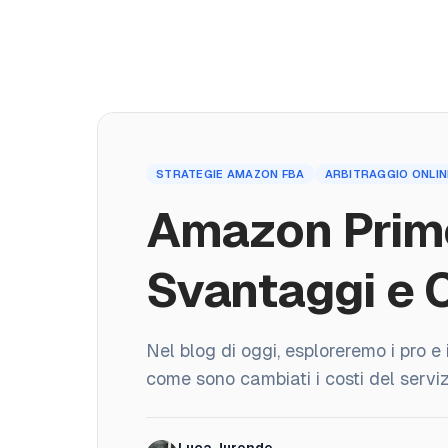
Prodotti
Corso
Rec
Home
STRATEGIE AMAZON FBA
ARBITRAGGIO ONLIN
/
Blog
/
Amazon Prime 2026: Vantaggi, Svantaggi e Costi R
Amazon Prime
Svantaggi e C
Nel blog di oggi, esploreremo i pro e
come sono cambiati i costi del servizi