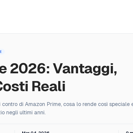
ensioni
Prezzi
Affiliazione
Blog
E
eali
 2026: Vantaggi,
osti Reali
 i contro di Amazon Prime, cosa lo rende così speciale 
o negli ultimi anni.