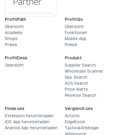
ProfitPath
ProfitGo
Übersicht
Übersicht
Academy
Funktionen
Shops
Mobile App
Preise
Preise
ProfitDesk
Produkt
Übersicht
Supplier Search
Wholesale Scanner
Spy Search
A2A Search
Price Alerts
Reverse Search
Finde uns
Vergleich uns
Extension herunterladen
Actorio
iOS App herunterladen
EdgeEcom
Android App herunterladen
TacticalArbitrage
Arbisource