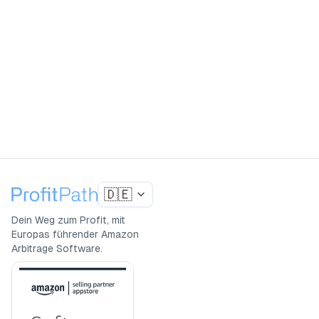
14 Tage kostenlos testen
Demo buchen
4.8
(
265
+)
TP
G
Vertraut von über 1.000 Amazon Sellern
🇩🇪
Dein Weg zum Profit, mit
Europas führender Amazon
Arbitrage Software.