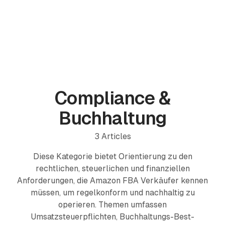
PRODUKTE
ProfitPath
Top-Arbitrage-Deals finden und verwalten
Compliance &
🇩🇪
ProfitGo
Buchhaltung
Schnelle Produkteinblicke in einer Ansicht
3
Articles
ProfitDesk
SOON
Dein gesamtes Amazon-FBA-Business an einem Ort
Diese Kategorie bietet Orientierung zu den
rechtlichen, steuerlichen und finanziellen
MEHR
Anforderungen, die Amazon FBA Verkäufer kennen
müssen, um regelkonform und nachhaltig zu
Akademie
operieren. Themen umfassen
Umsatzsteuerpflichten, Buchhaltungs-Best-
Reviews