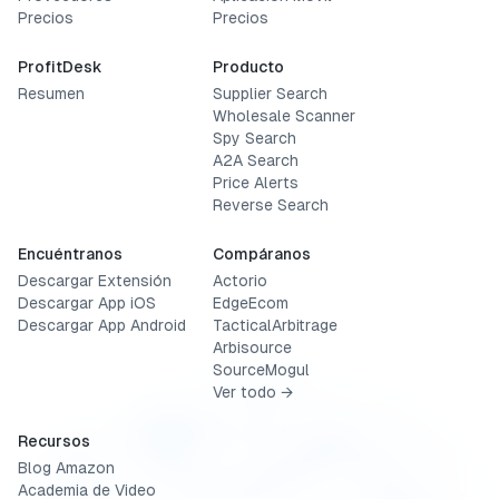
Precios
Precios
ProfitDesk
Producto
Resumen
Supplier Search
Wholesale Scanner
Spy Search
A2A Search
Price Alerts
Reverse Search
Encuéntranos
Compáranos
Descargar Extensión
Actorio
Descargar App iOS
EdgeEcom
Descargar App Android
TacticalArbitrage
Arbisource
SourceMogul
Ver todo →
Recursos
Blog Amazon
Academia de Video