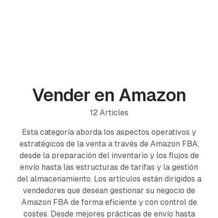
PRODUCTOS
ProfitPath
Encuentra y gestiona las mejores ofertas de
Vender en Amazon
arbitraje
🇪🇸
ProfitGo
12
Articles
Información rápida del producto en una vista
Esta categoría aborda los aspectos operativos y
ProfitDesk
estratégicos de la venta a través de Amazon FBA,
SOON
Gestiona toda tu operación Amazon FBA en un solo
desde la preparación del inventario y los flujos de
lugar
envío hasta las estructuras de tarifas y la gestión
del almacenamiento. Los artículos están dirigidos a
MÁS
vendedores que desean gestionar su negocio de
Amazon FBA de forma eficiente y con control de
Academia
costes. Desde mejores prácticas de envío hasta