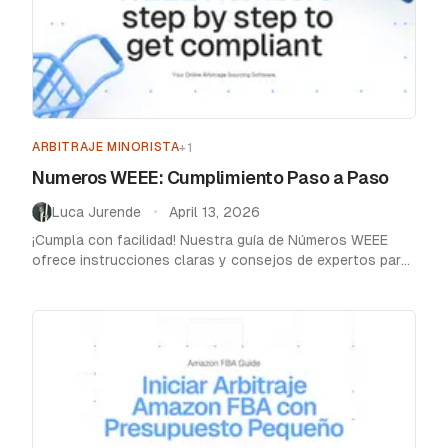
Home
/
Blog
/
Vender en Amazon
ARBITRAJE MINORISTA
+
1
Numeros WEEE: Cumplimiento Paso a Paso
Luca Jurende
April 13, 2026
•
¡Cumpla con facilidad! Nuestra guía de Números WEEE
ofrece instrucciones claras y consejos de expertos para
navegar las regulaciones WEEE con éxito.