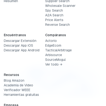
Resumen
Supplier Search
Wholesale Scanner
Spy Search
A2A Search
Price Alerts
Reverse Search
Encuéntranos
Compáranos
Descargar Extensión
Actorio
Descargar App iOS
EdgeEcom
Descargar App Android
TacticalArbitrage
Arbisource
SourceMogul
Ver todo →
Recursos
Blog Amazon
Academia de Video
Verificador WEEE
Herramientas gratuitas
Empresa