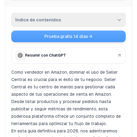
Reseñas
Índice de contenidos
Planes
Afiliados
Prueba gratis 14 días
Comprendiendo Amazon Seller Central
Blog
Configuración de tu cuenta de Seller Central
Resumir con ChatGPT
Listando productos en Amazon
Gestión de Pedidos e Inventario
Como vendedor en Amazon, dominar el uso de Seller
Central es crucial para el éxito de tu negocio. Seller
Publicidad y Marketing en Amazon
Central es tu centro de mando para gestionar cada
Análisis del rendimiento mediante informes
aspecto de tus operaciones de venta en Amazon.
Aprovechando los recursos de Amazon Seller
Desde listar productos y procesar pedidos hasta
Central
publicitar y seguir métricas de rendimiento, esta
Mejores prácticas para usar Amazon Seller Central
poderosa plataforma ofrece un conjunto completo de
herramientas para optimizar tu flujo de trabajo.
Más videos sobre el Centro de Vendedores de
En esta guía definitiva para 2026, nos adentraremos
Amazon