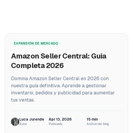
PRODUCTOS
Home
ProfitPath
EXPANSIÓN DE MERCADO
/
Blog
Encuentra y gestiona las mejores ofertas de
/
Amazon Seller Central: Guia Completa 2026
Amazon Seller Central: Guia
arbitraje
🇪🇸
Completa 2026
ProfitGo
Información rápida del producto en una vista
Domina Amazon Seller Central en 2026 con
nuestra guía definitiva. Aprende a gestionar
ProfitDesk
SOON
inventario, pedidos y publicidad para aumentar
Gestiona toda tu operación Amazon FBA en un solo
lugar
tus ventas.
MÁS
Luca Jurende
Apr 13, 2026
15
min
Academia
Autor
Publicado
Archivo del blog