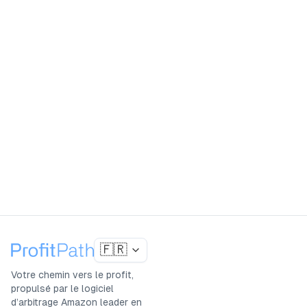
Lancez votre business d'arbitrage en ligne
aujourd'hui et trouvez votre premier deal rentable
immédiatement. 14 jours entièrement gratuits.
Essai gratuit 14 jours
Réserver une démo
4.8
(
265
+)
TP
G
Approuvé par 1000+ vendeurs Amazon
🇫🇷
Votre chemin vers le profit,
propulsé par le logiciel
d’arbitrage Amazon leader en