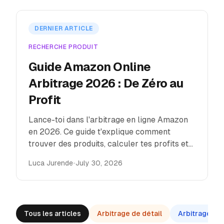
Avis
Tarifs
DERNIER ARTICLE
RECHERCHE PRODUIT
Affiliation
Guide Amazon Online
Blog
Arbitrage 2026 : De Zéro au
Profit
Lance-toi dans l'arbitrage en ligne Amazon
en 2026. Ce guide t'explique comment
trouver des produits, calculer tes profits et
atteindre 15-20% de marge.
Luca Jurende
•
July 30, 2026
Tous les articles
Arbitrage de détail
Arbitrage en 