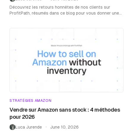
Découvrez les retours honnêtes de nos clients sur
ProfitPath, résumés dans ce blog pour vous donner une
meilleure idée de qui nous sommes.
STRATÉGIES AMAZON
Vendre sur Amazon sans stock : 4 méthodes
pour 2026
Luca Jurende
June 10, 2026
•