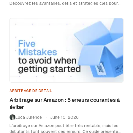
Découvrez les avantages, défis et stratégies clés pour
réussir sur Amazon et rentabiliser votre boutique en ligne.
ARBITRAGE DE DÉTAIL
Arbitrage sur Amazon : 5 erreurs courantes à
éviter
Luca Jurende
June 10, 2026
•
L'arbitrage sur Amazon peut être très rentable, mais les
débutants font souvent des erreurs. Ce guide présente