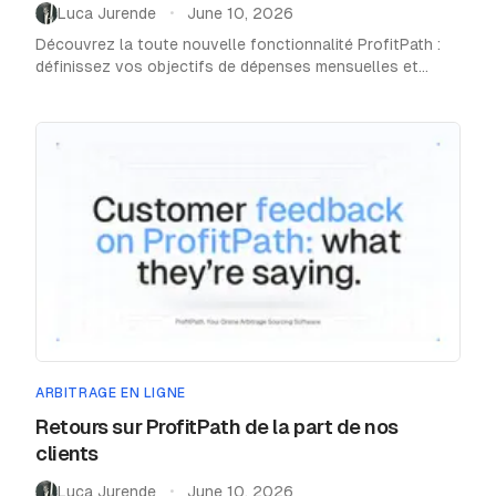
Luca Jurende
June 10, 2026
•
Découvrez la toute nouvelle fonctionnalité ProfitPath :
définissez vos objectifs de dépenses mensuelles et
gérez votre inventaire efficacement.
ARBITRAGE EN LIGNE
Retours sur ProfitPath de la part de nos
clients
Luca Jurende
June 10, 2026
•