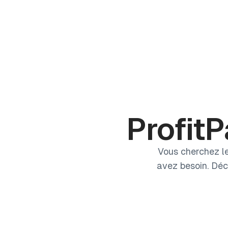
Produits
Académie
ProfitP
Vous cherchez le 
avez besoin. Déc