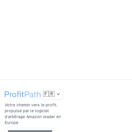
aujourd'hui et trouvez votre premier deal rentable
immédiatement. 14 jours entièrement gratuits.
Essai gratuit 14 jours
Réserver une démo
4.8
(
265
+)
TP
G
Approuvé par 1000+ vendeurs Amazon
🇫🇷
Votre chemin vers le profit,
propulsé par le logiciel
d’arbitrage Amazon leader en
Europe.