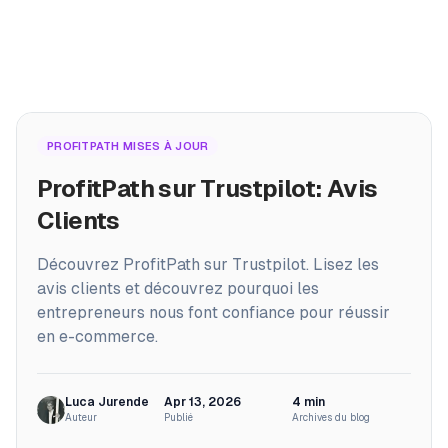
PRODUITS
Home
ProfitPath
PROFITPATH MISES À JOUR
/
Blog
Trouvez et gérez les meilleures offres d'arbitrage
/
ProfitPath sur Trustpilot: Avis Clients
ProfitPath sur Trustpilot: Avis
🇫🇷
ProfitGo
Clients
Aperçus produits rapides en un coup d'œil
Découvrez ProfitPath sur Trustpilot. Lisez les
ProfitDesk
SOON
avis clients et découvrez pourquoi les
Pilotez toute votre activité Amazon FBA en un seul
entrepreneurs nous font confiance pour réussir
endroit
en e-commerce.
PLUS
Académie
Luca Jurende
Apr 13, 2026
4
min
Auteur
Publié
Archives du blog