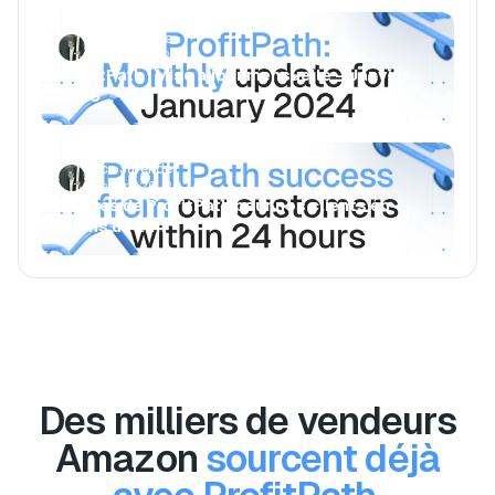
Luca Jurende
February 2, 2024
ProfitPath : Mise à jour mensuelle – Janvier
2026
Luca Jurende
January 29, 2024
Succès de ProfitPath pour nos clients en
moins de 24h
Des milliers de vendeurs
Amazon
sourcent déjà