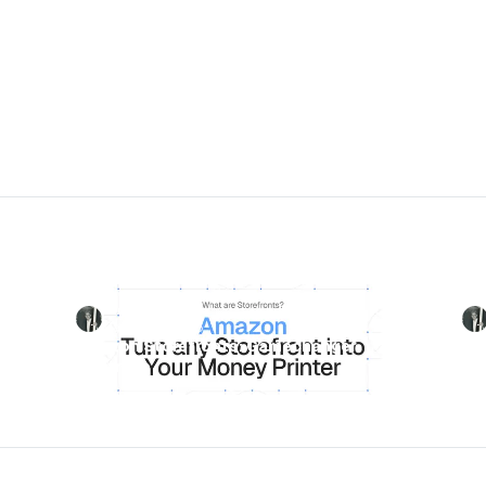
Luca Jurende
March 27, 2025
ide
Amazon Storefronts: Gamechanger
Am
Arbitrage
Se