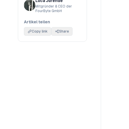
Luca Jurende
Mitgründer & CEO der
FourByte GmbH
Artikel teilen
Copy link
Share