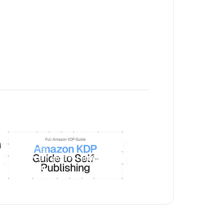
Luca Jurende
March 27, 2025
azon KDP: Ein großer Leitfaden zum
lbstverlegen