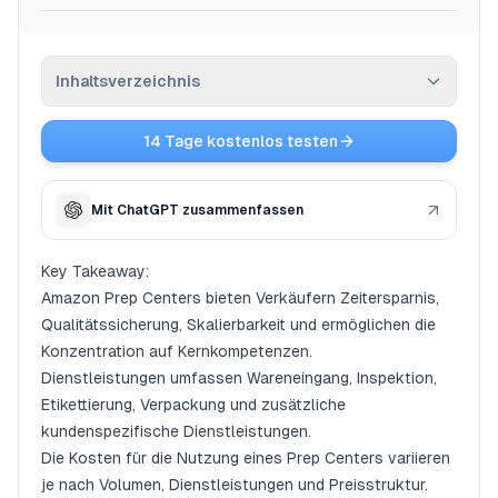
Preise
Inhaltsverzeichnis
Affiliate
14 Tage kostenlos testen
Blog
Key Takeaway:
Amazon FBA-Vorbereitungszentrum
Mit ChatGPT zusammenfassen
Was ist ein Amazon Vorbereitungszentrum?
Warum ein Amazon Prep Center nutzen?
Key Takeaway:
Amazon Prep Centers bieten Verkäufern Zeitersparnis,
Von Prep Centern angebotene Dienstleistungen
Qualitätssicherung, Skalierbarkeit und ermöglichen die
Kosten für die Nutzung eines Vorbereitungszentrums
Konzentration auf Kernkompetenzen.
Dienstleistungen umfassen Wareneingang, Inspektion,
Etikettierung, Verpackung und zusätzliche
kundenspezifische Dienstleistungen.
Die Kosten für die Nutzung eines Prep Centers variieren
je nach Volumen, Dienstleistungen und Preisstruktur.