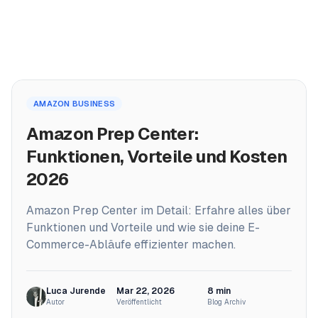
PRODUKTE
Home
ProfitPath
AMAZON BUSINESS
/
Blog
Top-Arbitrage-Deals finden und verwalten
/
Amazon Prep Center: Funktionen, Vorteile und Kosten 2026
Amazon Prep Center:
🇩🇪
ProfitGo
Funktionen, Vorteile und Kosten
Schnelle Produkteinblicke in einer Ansicht
2026
ProfitDesk
SOON
Amazon Prep Center im Detail: Erfahre alles über
Dein gesamtes Amazon-FBA-Business an einem Ort
Funktionen und Vorteile und wie sie deine E-
Commerce-Abläufe effizienter machen.
MEHR
Akademie
Luca Jurende
Mar 22, 2026
8
min
Autor
Veröffentlicht
Blog Archiv
Reviews